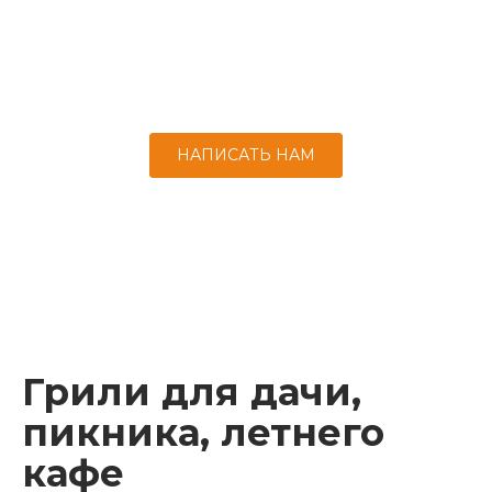
Керамическая печь для пиццы быстро
приготовит блюдо из теста, заменив дровяную
печь.
НАПИСАТЬ НАМ
Грили для дачи,
пикника, летнего
кафе