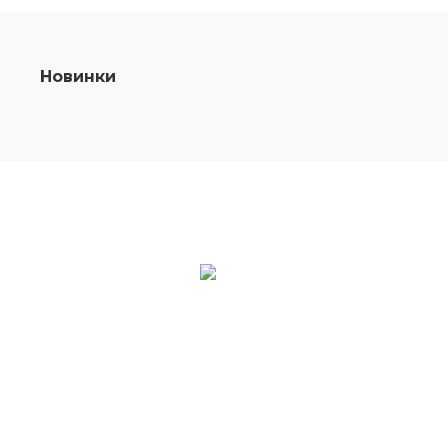
Новинки
О КОМПАНИИ
Компания Maybah Grills производитель и
поставщик керамических грилей Kamado в
Россию.