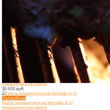
Лучшее
Подробнее
Дождевик
Аксессуары
1 440 руб.
Подробнее
Универсальная подставка
Аксессуары
1 760 руб.
Подробнее
Гриль керамический Kamado S-13
Керамические грили
Лучшие решения для барбекю и гриля
35 500 руб.
Выбрать гриль
Подробнее
Гриль керамический Kamado A-21
Керамические грили