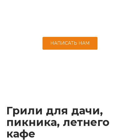
Керамическая печь для пиццы быстро
приготовит блюдо из теста, заменив дровяную
печь.
НАПИСАТЬ НАМ
Грили для дачи,
пикника, летнего
кафе