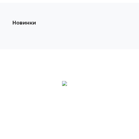
Новинки
О КОМПАНИИ
Компания Maybah Grills производитель и
поставщик керамических грилей Kamado в
Россию.