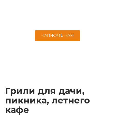
Керамическая печь для пиццы быстро
приготовит блюдо из теста, заменив дровяную
печь.
НАПИСАТЬ НАМ
Грили для дачи,
пикника, летнего
кафе