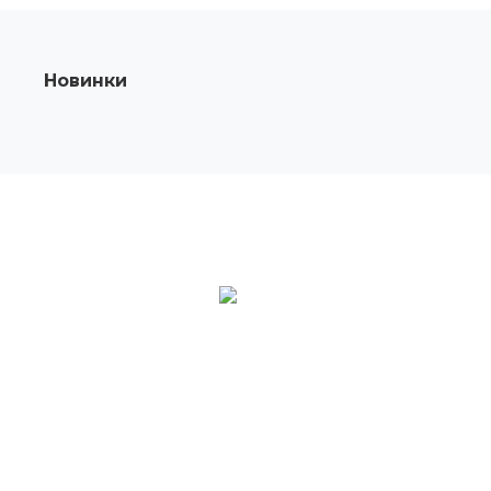
Новинки
О КОМПАНИИ
Компания Maybah Grills производитель и
поставщик керамических грилей Kamado в
Россию.