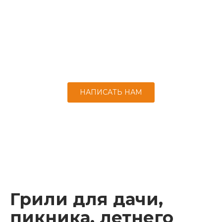
корпус выдерживает большой цикл
нагреваний – до 100 000!
Керамическая печь для пиццы быстро
приготовит блюдо из теста, заменив дровяную
печь.
НАПИСАТЬ НАМ
Грили для дачи,
пикника, летнего