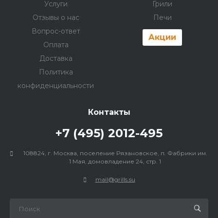
Услуги
Грили
Отзывы о нас
Печи
Вопрос-ответ
Акции
Оплата
Доставка
Политика
конфиденциальности
Контакты
+7 (495) 2012-495
108824, г. Москва, поселение Рязановское, п. Фабрики им.
1 Мая, домовладение 24, стр. 1
mail@grills.su