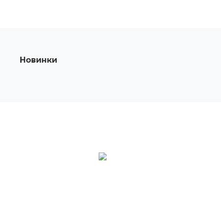
Новинки
О КОМПАНИИ
Компания Maybah Grills производитель и
поставщик керамических грилей Kamado в