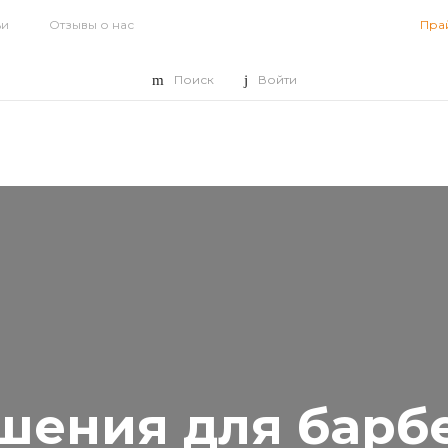
ьи
Отзывы о нас
Пра
Поиск
Войти
шения для барбе