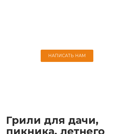
корпус выдерживает большой цикл
нагреваний – до 100 000!
Керамическая печь для пиццы быстро
приготовит блюдо из теста, заменив дровяную
печь.
НАПИСАТЬ НАМ
Грили для дачи,
пикника, летнего