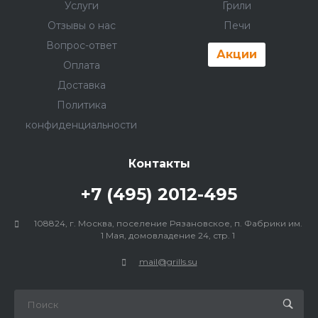
Услуги
Грили
Отзывы о нас
Печи
Вопрос-ответ
Акции
Оплата
Доставка
Политика
конфиденциальности
Контакты
+7 (495) 2012-495
108824, г. Москва, поселение Рязановское, п. Фабрики им.
1 Мая, домовладение 24, стр. 1
mail@grills.su