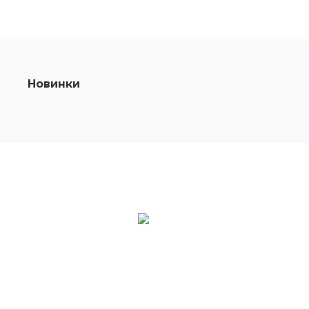
Новинки
О КОМПАНИИ
Компания Maybah Grills производитель и
поставщик керамических грилей Kamado в